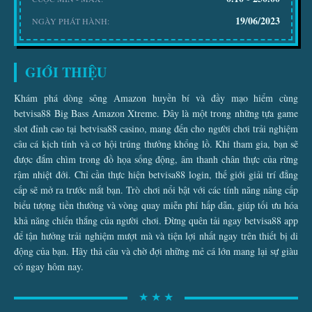
19/06/2023
NGÀY PHÁT HÀNH:
GIỚI THIỆU
Khám phá dòng sông Amazon huyền bí và đầy mạo hiểm cùng
betvisa88 Big Bass Amazon Xtreme. Đây là một trong những tựa game
slot đỉnh cao tại betvisa88 casino, mang đến cho người chơi trải nghiệm
câu cá kịch tính và cơ hội trúng thưởng khổng lồ. Khi tham gia, bạn sẽ
được đắm chìm trong đồ họa sống động, âm thanh chân thực của rừng
rậm nhiệt đới. Chỉ cần thực hiện betvisa88 login, thế giới giải trí đẳng
cấp sẽ mở ra trước mắt bạn. Trò chơi nổi bật với các tính năng nâng cấp
biểu tượng tiền thưởng và vòng quay miễn phí hấp dẫn, giúp tối ưu hóa
khả năng chiến thắng của người chơi. Đừng quên tải ngay betvisa88 app
để tận hưởng trải nghiệm mượt mà và tiện lợi nhất ngay trên thiết bị di
động của bạn. Hãy thả câu và chờ đợi những mẻ cá lớn mang lại sự giàu
có ngay hôm nay.
★ ★ ★