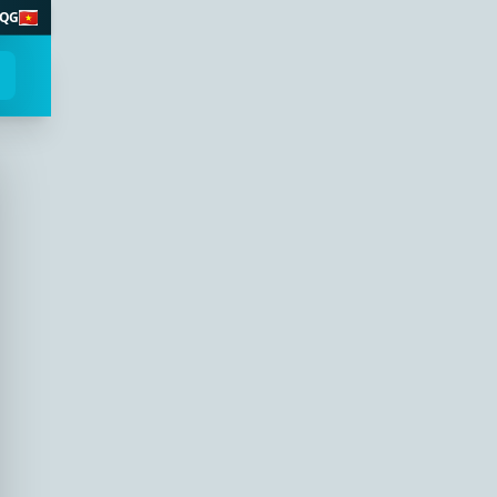
🇻🇳
 QG