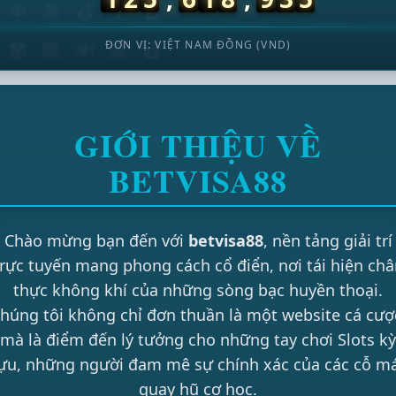
* rút tiền về ví 200.000₫
💵
🎰
💰
🏆
🃏
** vừa nhận 350.000 VND
** nạp tiền thành công 1.000.000₫
ĐƠN VỊ: VIỆT NAM ĐỒNG (VND)
🎲
7️⃣
💵
🎰
💰
* trúng Jackpot 50.000.000₫
rút nhanh 800.000 VND
* nhận khuyến mãi 150.000₫
 vừa thắng 2.450.000₫
GIỚI THIỆU VỀ
rút tiền thành công 900.000 VND
BETVISA88
nhận tiền thắng 3.000.000₫
 vừa rút 450.000₫
** đã nhận 1.500.000 VND
thắng cược 750.000₫
Chào mừng bạn đến với
betvisa88
, nền tảng giải trí
 rút về tài khoản 6.200.000₫
trực tuyến mang phong cách cổ điển, nơi tái hiện châ
 vừa nhận thưởng 250.000 VND
thực không khí của những sòng bạc huyền thoại.
** thắng lớn Slots 8.900.000₫
húng tôi không chỉ đơn thuần là một website cá cượ
 rút tiền mặt 1.100.000₫
mà là điểm đến lý tưởng cho những tay chơi Slots kỳ
nhận hoàn trả 550.000 VND
ựu, những người đam mê sự chính xác của các cỗ m
* vừa rút 300.000₫
* thắng Baccarat 4.500.000₫
quay hũ cơ học.