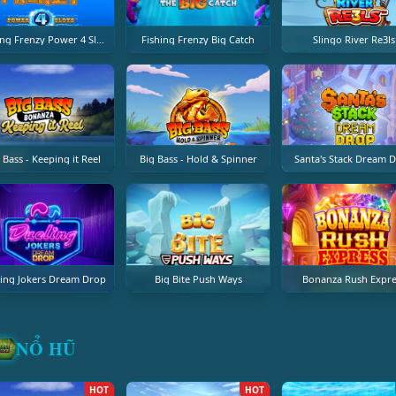
Fishing Frenzy Power 4 Slots
Fishing Frenzy Big Catch
Slingo River Re3ls
 Bass - Keeping it Reel
Big Bass - Hold & Spinner
Santa's Stack Dream 
ing Jokers Dream Drop
Big Bite Push Ways
Bonanza Rush Expre
NỔ HŨ
HOT
HOT