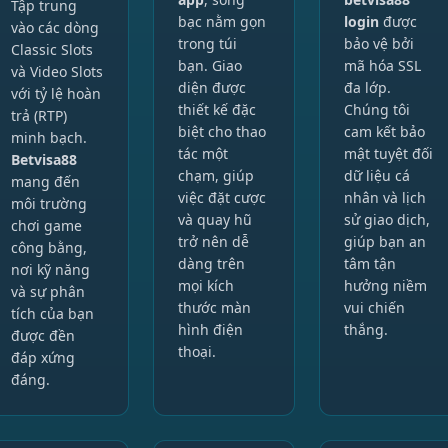
Tập trung
** nhận tiền thắng 950.000₫
bạc nằm gọn
login
được
vào các dòng
 rút tiền nhanh 1.600.000₫
trong túi
bảo vệ bởi
Classic Slots
bạn. Giao
mã hóa SSL
* thắng lớn 20.000.000 VND
và Video Slots
diện được
đa lớp.
 vừa nhận 4.200.000₫
với tỷ lệ hoàn
thiết kế đặc
Chúng tôi
* rút về ví MoMo 350.000₫
trả (RTP)
biệt cho thao
cam kết bảo
minh bạch.
thắng bài cào 1.150.000 VND
tác một
mật tuyệt đối
Betvisa88
* nhận khuyến mãi 250.000₫
chạm, giúp
dữ liệu cá
mang đến
rút tiền thành công 5.800.000₫
việc đặt cược
nhân và lịch
môi trường
* vừa thắng 2.300.000 VND
và quay hũ
sử giao dịch,
chơi game
trở nên dễ
giúp bạn an
công bằng,
dàng trên
tâm tận
nơi kỹ năng
mọi kích
hưởng niềm
và sự phân
thước màn
vui chiến
tích của bạn
hình điện
thắng.
được đền
thoại.
đáp xứng
đáng.