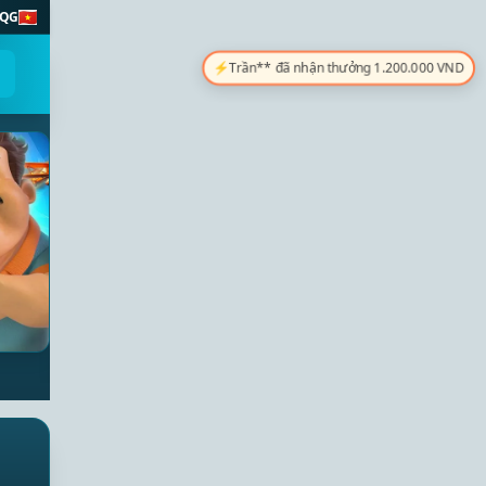
🇻🇳
 QG
✅
Lê** thắng lớn 5.600.000₫