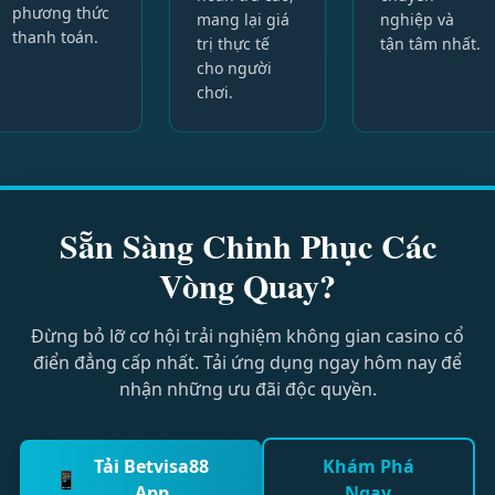
phương thức
mang lại giá
nghiệp và
thanh toán.
trị thực tế
tận tâm nhất.
cho người
chơi.
Sẵn Sàng Chinh Phục Các
Vòng Quay?
Đừng bỏ lỡ cơ hội trải nghiệm không gian casino cổ
điển đẳng cấp nhất. Tải ứng dụng ngay hôm nay để
nhận những ưu đãi độc quyền.
Tải Betvisa88
Khám Phá
📱
App
Ngay