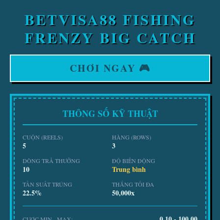
BETVISA88 FISHING
FRENZY BIG CATCH
CHƠI NGAY 🎮
THÔNG SỐ KỸ THUẬT
CUỘN (REELS)
HÀNG (ROWS)
5
3
DÒNG TRẢ THƯỞNG
ĐỘ BIẾN ĐỘNG
10
Trung bình
TẦN SUẤT TRÚNG
THẮNG TỐI ĐA
22.5%
50,000x
0.10 - 100.00
CƯỢC MIN - MAX: